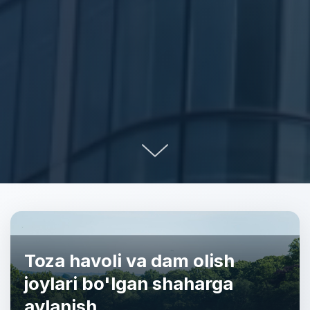
Toza havoli va dam olish
joylari bo'lgan shaharga
aylanish