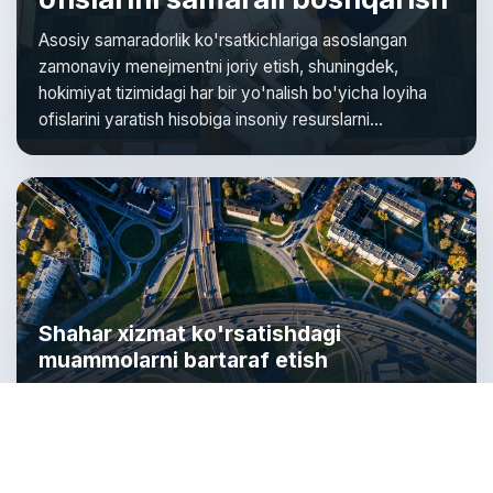
Asosiy samaradorlik ko'rsatkichlariga asoslangan
zamonaviy menejmentni joriy etish, shuningdek,
hokimiyat tizimidagi har bir yo'nalish bo'yicha loyiha
ofislarini yaratish hisobiga insoniy resurslarni
rivojlantirish.
Shahar xizmat ko'rsatishdagi
muammolarni bartaraf etish
Poytaxtni kommunal xizmat ko'rsatishda muammolari
bo'lmagan hududga aylantirish, shuningdek, odamlar
harakati uchun qulayroq yo'l infratuzilmasini yaratish.