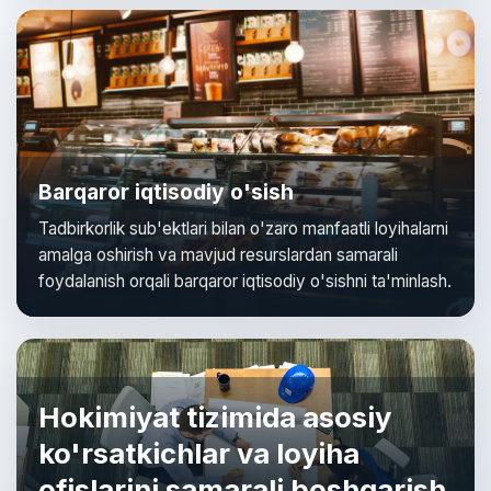
Barqaror iqtisodiy o'sish
Tadbirkorlik sub'ektlari bilan o'zaro manfaatli loyihalarni
amalga oshirish va mavjud resurslardan samarali
foydalanish orqali barqaror iqtisodiy o'sishni ta'minlash.
Hokimiyat tizimida asosiy
ko'rsatkichlar va loyiha
ofislarini samarali boshqarish