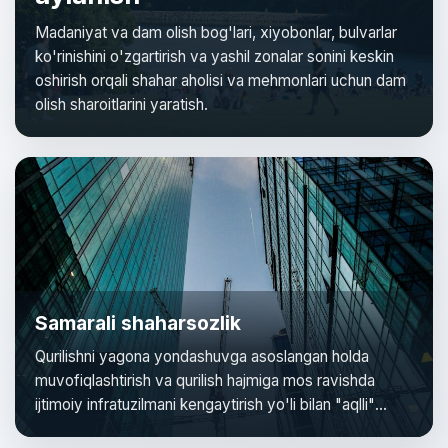
Madaniyat va dam olish bog'lari, xiyobonlar, bulvarlar
ko'rinishini o'zgartirish va yashil zonalar sonini keskin
oshirish orqali shahar aholisi va mehmonlari uchun dam
olish sharoitlarini yaratish.
Samarali shaharsozlik
Qurilishni yagona yondashuvga asoslangan holda
muvofiqlashtirish va qurilish hajmiga mos ravishda
ijtimoiy infratuzilmani kengaytirish yo'li bilan "aqlli"
shaharsozlik tamoyillarini joriy etish.