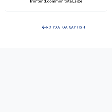
frontend.common.total_size
RO'YXATGA QAYTISH