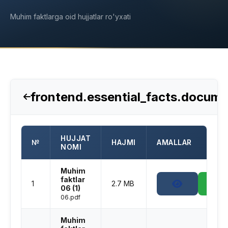
Muhim faktlarga oid hujjatlar ro'yxati
frontend.essential_facts.docum
HUJJAT
№
HAJMI
AMALLAR
NOMI
Muhim
faktlar
1
2.7 MB
06 (1)
06.pdf
Muhim