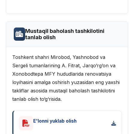
Mustaqil baholash tashkilotini
tanlab olish
Toshkent shahri Mirobod, Yashnobod va
Sergeli tumanlarining A. Fitrat, Jarqo‘rg‘on va
Xonobodtepa MFY hududlarida renovatsiya
loyihasini amalga oshirish yuzasidan eng yaxshi
takliflar asosida mustaqil baholash tashkilotini
tanlab olish to‘g‘risida.
E'lonni yuklab olish
PDF · 449 KB