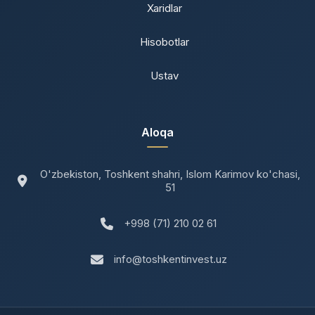
Xaridlar
Hisobotlar
Ustav
Aloqa
O'zbekiston, Toshkent shahri, Islom Karimov ko'chasi,
51
+998 (71) 210 02 61
info@toshkentinvest.uz