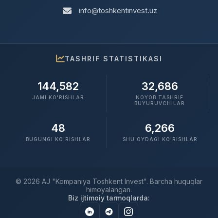
info@toshkentinvest.uz
TASHRIF STATISTIKASI
144,582
32,686
JAMI KO'RISHLAR
NOYOB TASHRIF
BUYURUVCHILAR
48
6,266
BUGUNGI KO'RISHLAR
SHU OYDAGI KO'RISHLAR
© 2026 AJ "Kompaniya Toshkent Invest". Barcha huquqlar
himoyalangan.
Biz ijtimoiy tarmoqlarda: